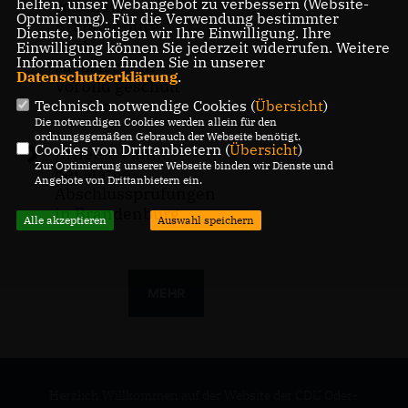
helfen, unser Webangebot zu verbessern (Website-
sollen in
Optmierung). Für die Verwendung bestimmter
Brandenburg
Dienste, benötigen wir Ihre Einwilligung. Ihre
nach
Einwilligung können Sie jederzeit widerrufen. Weitere
Informationen finden Sie in unserer
sächsischem
Datenschutzerklärung
.
Vorbild geschult
werden
Technisch notwendige Cookies (
Übersicht
)
Die notwendigen Cookies werden allein für den
ordnungsgemäßen Gebrauch der Webseite benötigt.
Cookies von Drittanbietern (
Übersicht
)
Erneute Panne
Zur Optimierung unserer Webseite binden wir Dienste und
bei Mathe-
Angebote von Drittanbietern ein.
Abschlussprüfungen
in Brandenburg
Alle akzeptieren
Auswahl speichern
MEHR
Herzlich Willkommen auf der Website der CDU Oder-