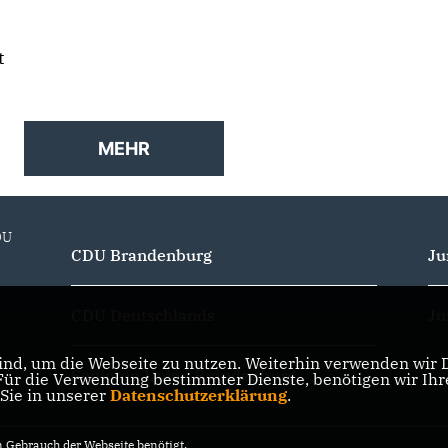
t
MEHR
DU
CDU Brandenburg
Ju
CDU Deutschlands
Ju
nd, um die Webseite zu nutzen. Weiterhin verwenden wir Di
Senioren Union Brandenburg
r die Verwendung bestimmter Dienste, benötigen wir Ihre 
 Sie in unserer
Datenschutzerklärung
.
Gebrauch der Webseite benötigt.