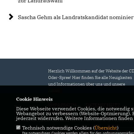
zur Landratswahl
Sascha Gehm als Landratskandidat nominier
Herzlich Willkommen auf der Website der C
Oder-Spree! Hier finden Sie alle Neuigkeiten
und Informationen über uns und unsere
Arbeit.
Cookie Hinweis
IMPRESSUM
DATENSCHUTZ
Diese Webseite verwendet Cookies, die notwendig si
KONTAKT
Webangebot zu verbessern (Website-Optmierung). Fü
jederzeit widerrufen. Weitere Informationen finden
Technisch notwendige Cookies (
Übersicht
)
Die notwendigen Cookies werden allein für den ordnungsgemäßen 
© 2026 CDU Kreisverband Oder-Spree