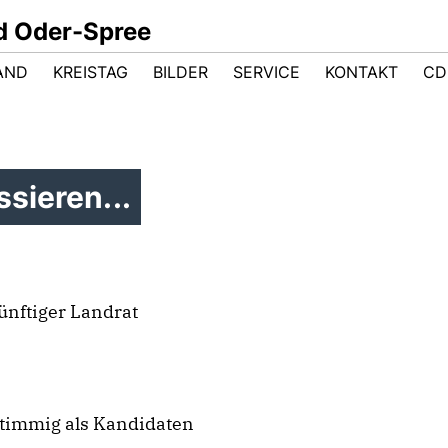
d Oder-Spree
AND
KREISTAG
BILDER
SERVICE
KONTAKT
CD
sieren...
künftiger Landrat
timmig als Kandidaten