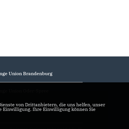
nge Union Brandenburg
nge Union Oder-Spree
enste von Drittanbietern, die uns helfen, unser
Einwilligung. Ihre Einwilligung können Sie
Realisation: Sharkness Media GmbH & Co. KG