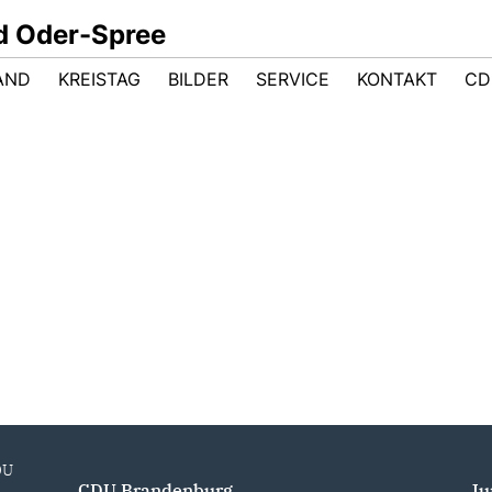
d Oder-Spree
AND
KREISTAG
BILDER
SERVICE
KONTAKT
CD
Auszeichnung mit dem
Veltener Teller am 06.
Besuche bei
Dezember 2024
Frauentagsverantsaltungen
Schlaubetal
DU
CDU Brandenburg
Ju